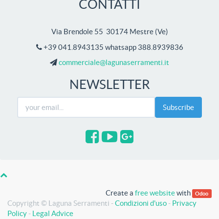
CONTATTI
Via Brendole 55 30174 Mestre
(
Ve
)
+39 041.8943135 whatsapp 388.8939836
commerciale@lagunaserramenti.it
NEWSLETTER
Subscribe
Create a
free website
with
Odoo
Copyright ©
Laguna Serramenti
-
Condizioni d'uso
-
Privacy
Policy
-
Legal Advice