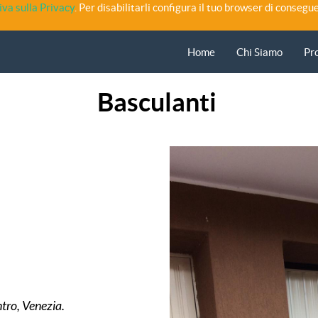
iva sulla Privacy
. Per disabilitarli configura il tuo browser di consegue
Home
Chi Siamo
Pr
Basculanti
tro, Venezia.