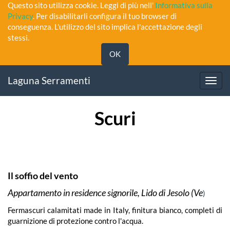
Questo sito utilizza cookie. Leggi di più nell'
Informativa sulla
Privacy
. Per disabilitarli configura il tuo browser di
conseguenza. L'utilizzo del sito implica l'accettazione degli
stessi.
OK
Laguna Serramenti
Toggl
navig
Scuri
Il soffio del vento
Appartamento in residence signorile, Lido di Jesolo (Ve
)
Fermascuri calamitati made in Italy, finitura bianco, completi di
guarnizione di protezione contro l'acqua.